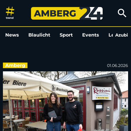
Das geht im Englischen Garten
search
News
Blaulicht
Sport
Events
Leo
Azubi
L
Amberg
01.06.2026