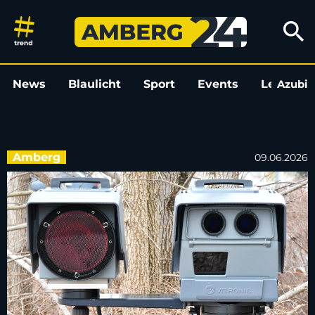
Blitzeraktion der Amberger Ver
search
News
Blaulicht
Sport
Events
Leo
Azubi
L
Amberg
09.06.2026