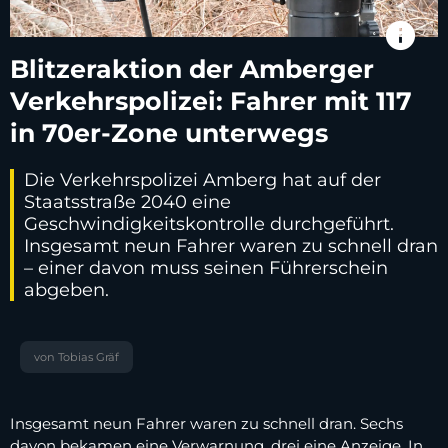
info
Blitzeraktion der Amberger
Verkehrspolizei: Fahrer mit 117
in 70er-Zone unterwegs
Die Verkehrspolizei Amberg hat auf der
Staatsstraße 2040 eine
Geschwindigkeitskontrolle durchgeführt.
Insgesamt neun Fahrer waren zu schnell dran
– einer davon muss seinen Führerschein
abgeben.
von Tobias Gräf
Insgesamt neun Fahrer waren zu schnell dran. Sechs
davon bekamen eine Verwarnung, drei eine Anzeige. In