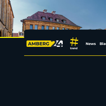
Betrunken auf dem Ped
News
Bla