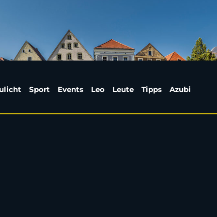
elec: Frau stürzt in 
ulicht
Sport
Events
Leo
Leute
Tipps
Azubi