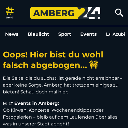
Oops! Hier bist du wohl falsch
search
News
Blaulicht
Sport
Events
Leo
Azubi
L
Oops! Hier bist du wohl
falsch abgebogen... 🚧
Die Seite, die du suchst, ist gerade nicht erreichbar –
aber keine Sorge, Amberg hat trotzdem einiges zu
bieten! Schau doch mal hier:
📅 🍺
Events in Amberg:
Ob Kirwan, Konzerte, Wochenendtipps oder
Fotogalerien – bleib auf dem Laufenden über alles,
was in unserer Stadt abgeht!