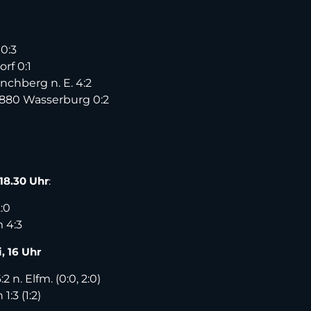
0:3
rf 0:1
nchberg n. E. 4:2
880 Wasserburg 0:2
 18.30 Uhr
:
:0
 4:3
, 16 Uhr
n. Elfm. (0:0, 2:0)
:3 (1:2)