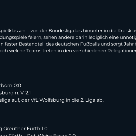
Spielklassen – von der Bundesliga bis hinunter in die Kreisk
dungsspiele feiern, sehen andere darin lediglich eine unnö
ein fester Bestandteil des deutschen Fußballs und sorgt Jahr
 Doch welche Teams treten in den verschiedenen Relegatione
rborn 0:0
urg n. V. 2:1
ga auf, der VfL Wolfsburg in die 2. Liga ab.
 Greuther Fürth 1:0
er Fürth – Rot-Weiss Essen 2:0