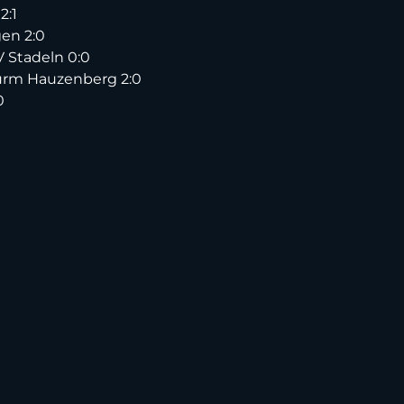
2:1
en 2:0
 Stadeln 0:0
urm Hauzenberg 2:0
0