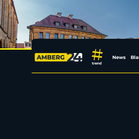
Wer spielt gegen wen?
News
Bla