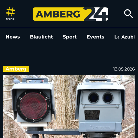
Bei Geschwindigkeitskontrolle 
search
News
Blaulicht
Sport
Events
Leo
Azubi
L
Amberg
13.05.2026