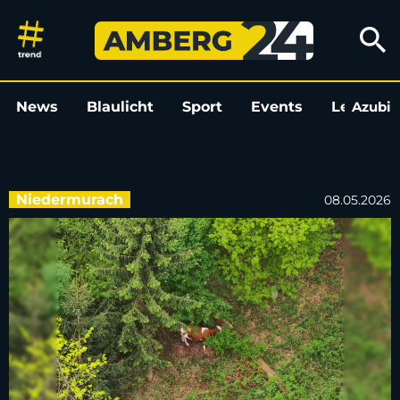
Alle entlaufenen Jungrinder 
search
News
Blaulicht
Sport
Events
Leo
Azubi
L
Niedermurach
08.05.2026