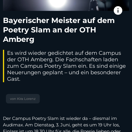
info
Bayerischer Meister auf dem
Poetry Slam an der OTH
Amberg
Es wird wieder gedichtet auf dem Campus
der OTH Amberg. Die Fachschaften laden
zum Campus Poetry Slam ein. Es sind einige
Neuerungen geplant – und ein besonderer
Gast.
von Kira Lorenz
Der Campus Poetry Slam ist wieder da – diesmal im
Audimax. Am Dienstag, 3. Juni, geht es um 19 Uhr los,
Einlass ist um 18.30 Uhr für alle, die Poesie lieben oder