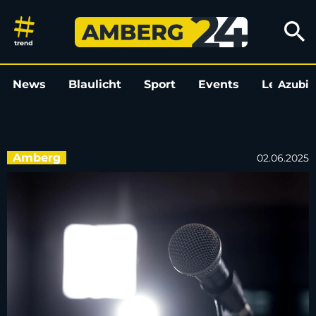
Bayerischer Meister auf dem 
search
News
Blaulicht
Sport
Events
Leo
Azubi
L
Amberg
02.06.2025