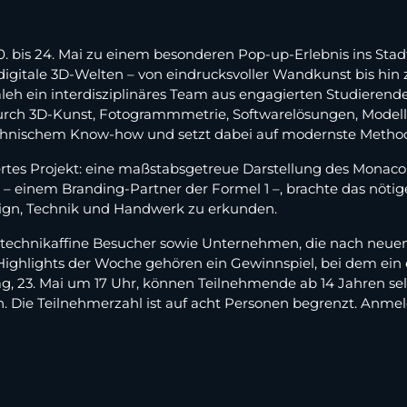
0. bis 24. Mai zu einem besonderen Pop-up-Erlebnis ins St
 digitale 3D-Welten – von eindrucksvoller Wandkunst bis h
eh ein interdisziplinäres Team aus engagierten Studierend
 durch 3D-Kunst, Fotogrammmetrie, Softwarelösungen, Mode
technischem Know-how und setzt dabei auf modernste Metho
ertes Projekt: eine maßstabsgetreue Darstellung des Monac
e – einem Branding-Partner der Formel 1 –, brachte das n
ign, Technik und Handwerk zu erkunden.
, technikaffine Besucher sowie Unternehmen, die nach neuen
ghlights der Woche gehören ein Gewinnspiel, bei dem ein e
ag, 23. Mai um 17 Uhr, können Teilnehmende ab 14 Jahren se
. Die Teilnehmerzahl ist auf acht Personen begrenzt. Anmel