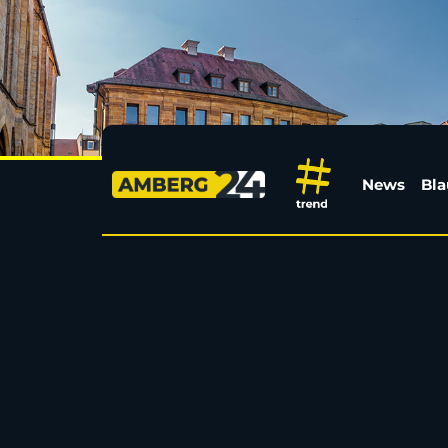
3D-Pop-up im Stadtlab
News
Bla