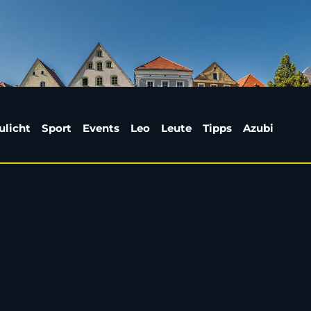
or Amberg: Kunst trif
ulicht
Sport
Events
Leo
Leute
Tipps
Azubi