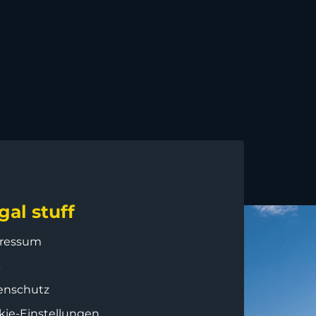
gal stuff
ressum
B
enschutz
kie-Einstellungen