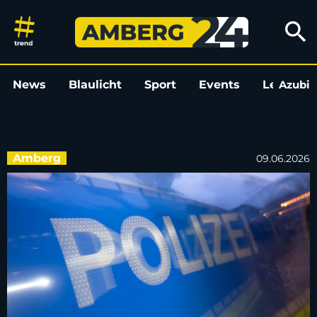
3000 Euro Schaden an gepark
search
News
Blaulicht
Sport
Events
Leo
Azubi
L
Amberg
09.06.2026