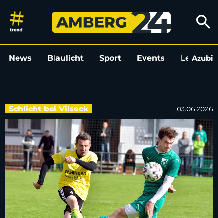
Zwei Abgänge beim 1. FC Schli
search
News
Blaulicht
Sport
Events
Leo
Azubi
L
Schlicht bei Vilseck
03.06.2026