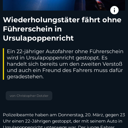
info
Wiederholungstäter fährt ohne
Führerschein in
Ursulapoppenricht
Ein 22-jähriger Autofahrer ohne Führerschein
wird in Ursulapoppenricht gestoppt. Es
handelt sich bereits um den zweiten Verstoß
und auch ein Freund des Fahrers muss dafür
geradestehen.
von Christopher Dotzler
Polizeibeamte haben am Donnerstag, 20. März, gegen 23
Uhr einen 22-Jährigen gestoppt, der mit seinem Auto in
Ursulapoppenricht unterwegs war. Der junge Fahrer