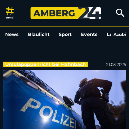
Wiederholungstäter fährt ohne
search
News
Blaulicht
Sport
Events
Leo
Azubi
L
Ursulapoppenricht bei Hahnbach
21.03.2025