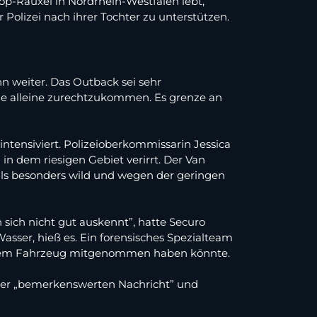
trop-Rauxel in Nordrhein-Westfalen lebt,
Polizei nach ihrer Tochter zu unterstützen.
 weiter. Das Outback sei sehr
ände alleine zurechtzukommen. Es grenze an
ntensiviert. Polizeioberkommissarin Jessica
in dem riesigen Gebiet verirrt. Der Van
als besonders wild und wegen der geringen
 sich nicht gut auskennt”, hatte Securo
sser, hieß es. Ein forensisches Spezialteam
s dem Fahrzeug mitgenommen haben könnte.
iner „bemerkenswerten Nachricht” und