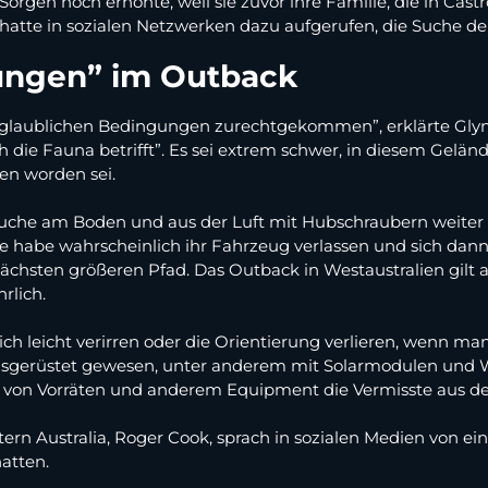
Sorgen noch erhöhte, weil sie zuvor ihre Familie, die in Cas
hatte in sozialen Netzwerken dazu aufgerufen, die Suche der 
ungen” im Outback
glaublichen Bedingungen zurechtgekommen”, erklärte Glynn
uch die Fauna betrifft”. Es sei extrem schwer, in diesem Gel
en worden sei.
Suche am Boden und aus der Luft mit Hubschraubern weiter i
 habe wahrscheinlich ihr Fahrzeug verlassen und sich dann 
ächsten größeren Pfad. Das Outback in Westaustralien gilt 
rlich.
ch leicht verirren oder die Orientierung verlieren, wenn man
ausgerüstet gewesen, unter anderem mit Solarmodulen und Wa
Art von Vorräten und anderem Equipment die Vermisste au
ern Australia, Roger Cook, sprach in sozialen Medien von e
hatten.