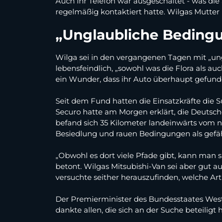
Auch ihr Telefon war ausgeschaltet - was die 
regelmäßig kontaktiert hatte. Wilgas Mutter 
„Unglaubliche Beding
Wilga sei in den vergangenen Tagen mit „un
lebensfeindlich, „sowohl was die Flora als a
ein Wunder, dass ihr Auto überhaupt gefund
Seit dem Fund hatten die Einsatzkräfte die 
Securo hatte am Morgen erklärt, die Deutsche
befand sich 35 Kilometer landeinwärts vom n
Besiedlung und rauen Bedingungen als gefäh
„Obwohl es dort viele Pfade gibt, kann man si
betont. Wilgas Mitsubishi-Van sei aber gut 
versuchte seither herauszufinden, welche 
Der Premierminister des Bundesstaates West
dankte allen, die sich an der Suche beteiligt 