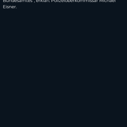
Bundesamtes”, erklärt Polizeioberkommissar Michael
Eisner.