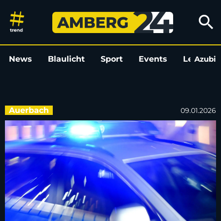
Unfallverursacher mit Sommer
search
News
Blaulicht
Sport
Events
Leo
Azubi
L
Auerbach
09.01.2026