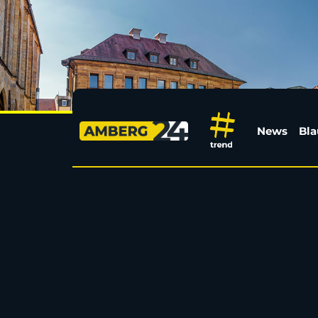
Unbekannter Fahrer b
News
Bla