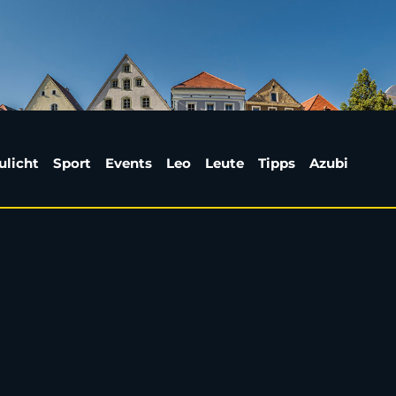
eschädigt BMW und fl
ulicht
Sport
Events
Leo
Leute
Tipps
Azubi