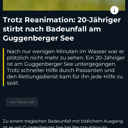
info
Trotz Reanimation: 20-Jähriger
stirbt nach Badeunfall am
Guggenberger See
Nach nur wenigen Minuten im Wasser war er
plötzlich nicht mehr zu sehen. Ein 20-Jähriger
ist am Guggenberger See untergegangen.
Trotz schneller Hilfe durch Passanten und
den Rettungsdienst kam für ihn jede Hilfe zu
spät.
von Tobias Gräf
Zu einem tragischen Badeunfall mit tödlichem Ausgang
ist es am Guggenberger See bei Neutraubling im