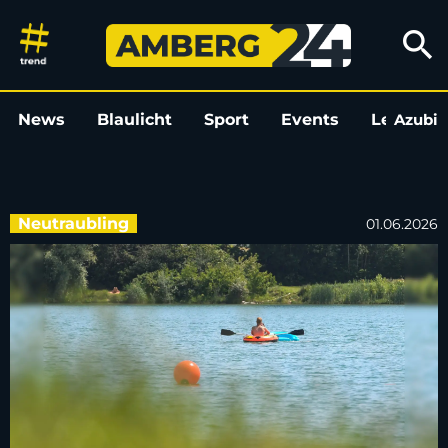
Trotz Reanimation: 20-Jährige
search
News
Blaulicht
Sport
Events
Leo
Azubi
L
Neutraubling
01.06.2026