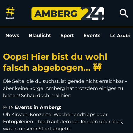
Oops! Hier bist du wohl falsch
search
News
Blaulicht
Sport
Events
Leo
Azubi
L
Oops! Hier bist du wohl
falsch abgebogen... 🚧
Die Seite, die du suchst, ist gerade nicht erreichbar –
aber keine Sorge, Amberg hat trotzdem einiges zu
bieten! Schau doch mal hier:
📅 🍺
Events in Amberg:
Ob Kirwan, Konzerte, Wochenendtipps oder
Fotogalerien – bleib auf dem Laufenden über alles,
was in unserer Stadt abgeht!