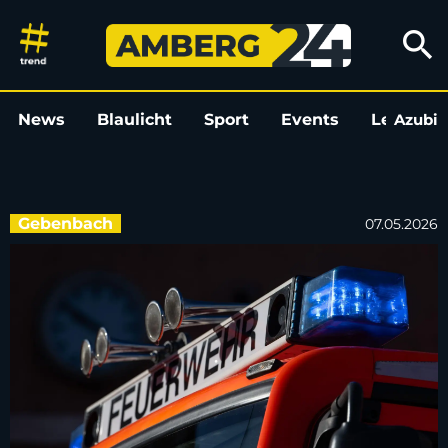
Stromausfall nach Blitzeinsch
search
News
Blaulicht
Sport
Events
Leo
Azubi
L
Gebenbach
07.05.2026