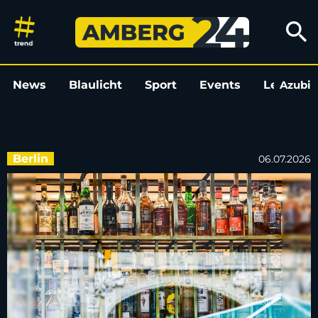
Steuer auf Spirituosen soll um
search
News
Blaulicht
Sport
Events
Leo
Azubi
L
Berlin
06.07.2026