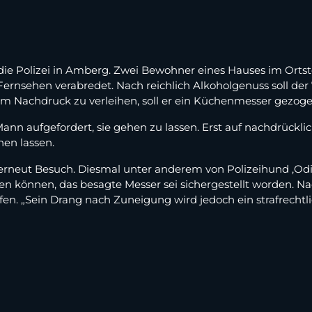
 die Polizei in Amberg. Zwei Bewohner eines Hauses im Orts
ehen verabredet. Nach reichlich Alkoholgenuss soll der 7
m Nachdruck zu verleihen, soll er ein Küchenmesser gezog
ann aufgefordert, sie gehen zu lassen. Erst auf nachdrückli
en lassen.
 erneut Besuch. Diesmal unter anderem von Polizeihund ,Odin
können, das besagte Messer sei sichergestellt worden. Na
. „Sein Drang nach Zuneigung wird jedoch ein strafrechtlic