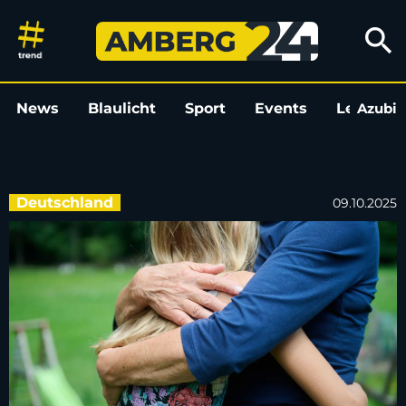
Seelische Gesundheit: Wie geh
search
News
Blaulicht
Sport
Events
Leo
Azubi
L
Deutschland
09.10.2025