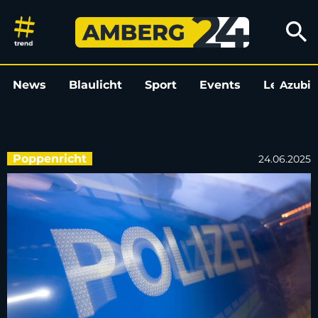
Radfahrer (16) verursacht Unfa
search
News
Blaulicht
Sport
Events
Leo
Azubi
L
Poppenricht
24.06.2025