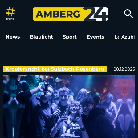
Party im Happy Rock am 1. We
search
News
Blaulicht
Sport
Events
Leo
Azubi
L
Kropfersricht bei Sulzbach-Rosenberg
28.12.2025