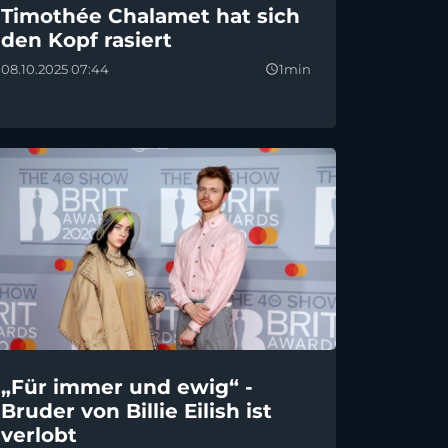
Timothée Chalamet hat sich
den Kopf rasiert
08.10.2025 07:44
1min
query_builder
„Für immer und ewig“ -
Bruder von Billie Eilish ist
verlobt