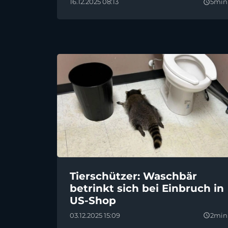
16.12.2025 08:13
5min
query_builder
Tierschützer: Waschbär
betrinkt sich bei Einbruch in
US-Shop
03.12.2025 15:09
2min
query_builder