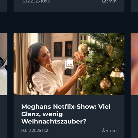
15.12.2025 10:13
3min
query_builder
Meghans Netflix-Show: Viel
Glanz, wenig
Weihnachtszauber?
03.12.2025 11:21
4min
query_builder