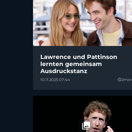
Lawrence und Pattinson
lernten gemeinsam
Ausdruckstanz
10.11.2025 07:44
2min
query_builder