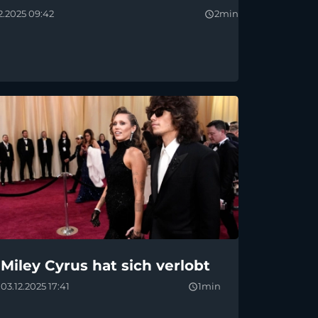
12.2025 09:42
2min
query_builder
Miley Cyrus hat sich verlobt
03.12.2025 17:41
1min
query_builder