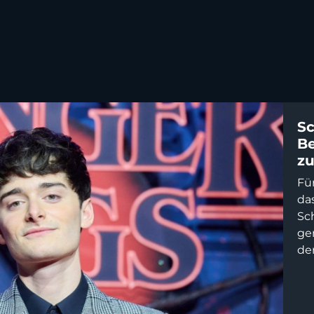
Sc
Be
z
Für
da
Sch
ge
der