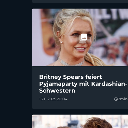
Britney Spears feiert
Pyjamaparty mit Kardashian-
Schwestern
16.11.2025 20:04
2min
query_builder