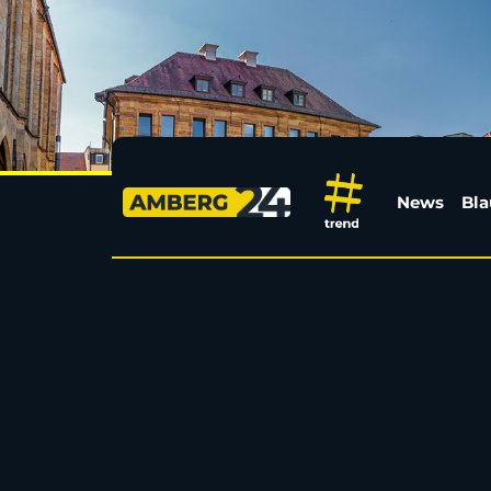
Amberg24
News
Bla