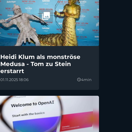
Heidi Klum als monströse
Medusa - Tom zu Stein
erstarrt
01.11.2025 18:06
4min
query_builder