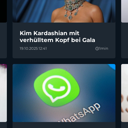
Kim Kardashian mit
verhülltem Kopf bei Gala
19.10.2025 12:41
1min
query_builder