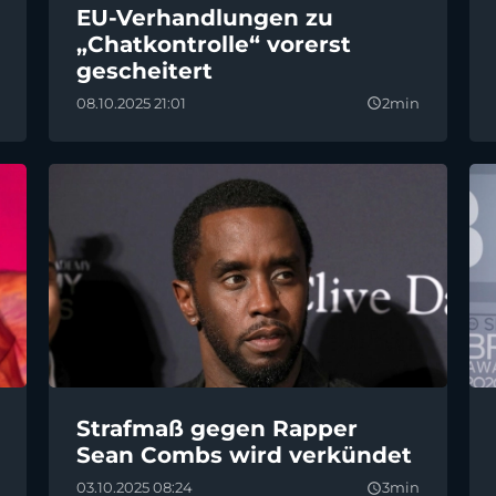
EU-Verhandlungen zu
„Chatkontrolle“ vorerst
gescheitert
08.10.2025 21:01
2min
query_builder
Strafmaß gegen Rapper
Sean Combs wird verkündet
03.10.2025 08:24
3min
query_builder