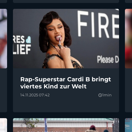
Rap-Superstar Cardi B bringt
viertes Kind zur Welt
14.11.2025 07:42
1min
query_builder