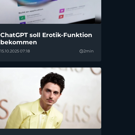
ChatGPT soll Erotik-Funktion
bekommen
15.10.2025 07:18
2min
query_builder