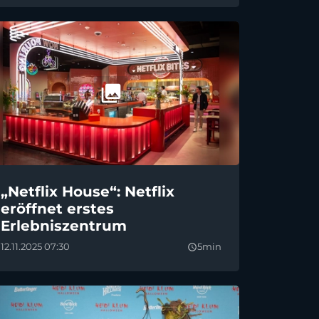
„Netflix House“: Netflix
eröffnet erstes
Erlebniszentrum
12.11.2025 07:30
5min
query_builder