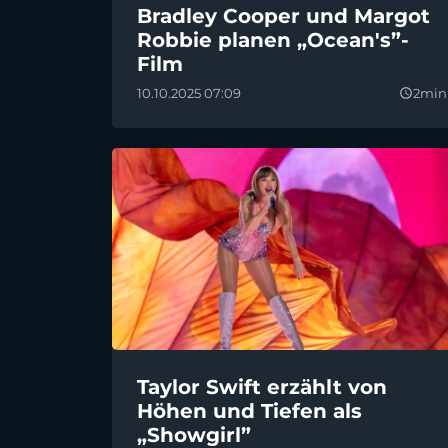
Bradley Cooper und Margot
Robbie planen „Ocean's”-
Film
10.10.2025 07:09
2min
query_builder
Taylor Swift erzählt von
Höhen und Tiefen als
„Showgirl”