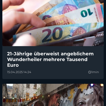
21-Jährige überweist angeblichem
Wunderheiler mehrere Tausend
Euro
15.04.2025 14:24
1min
query_builder