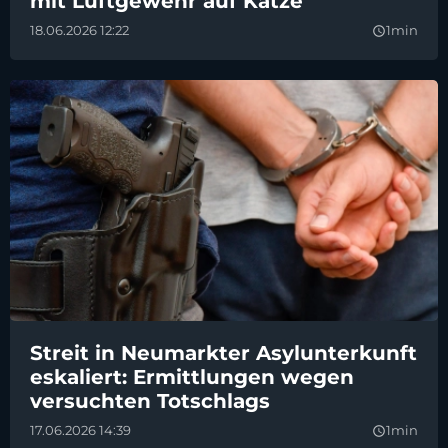
mit Luftgewehr auf Katze
18.06.2026 12:22
1min
query_builder
Streit in Neumarkter Asylunterkunft
eskaliert: Ermittlungen wegen
versuchten Totschlags
17.06.2026 14:39
1min
query_builder