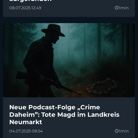
08.07.2025 12:49
1min
query_builder
Neue Podcast-Folge „Crime
Daheim”: Tote Magd im Landkreis
Neumarkt
04.07.2025 08:54
1min
query_builder