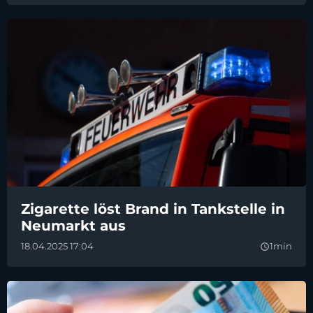
Zigarette löst Brand in Tankstelle in
Neumarkt aus
18.04.2025 17:04
1min
query_builder