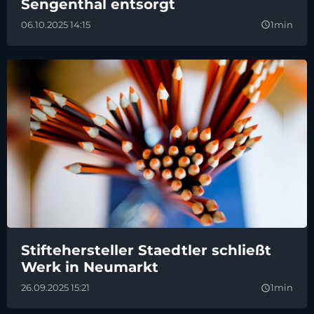
Sengenthal entsorgt
06.10.2025 14:15
1min
query_builder
Stiftehersteller Staedtler schließt
Werk in Neumarkt
26.09.2025 15:21
1min
query_builder