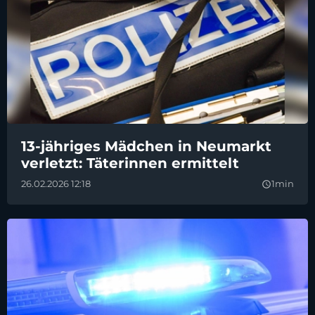
13-jähriges Mädchen in Neumarkt
verletzt: Täterinnen ermittelt
26.02.2026 12:18
1min
query_builder