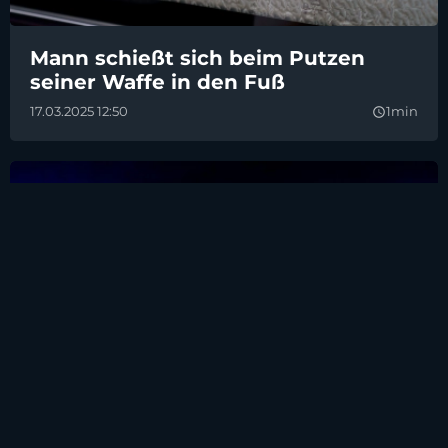
Mann schießt sich beim Putzen
seiner Waffe in den Fuß
17.03.2025 12:50
1min
query_builder
Unfall beim Überholen nahe