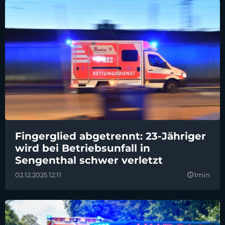
Fingerglied abgetrennt: 23-Jähriger
wird bei Betriebsunfall in
Sengenthal schwer verletzt
02.12.2025 12:11
1min
query_builder