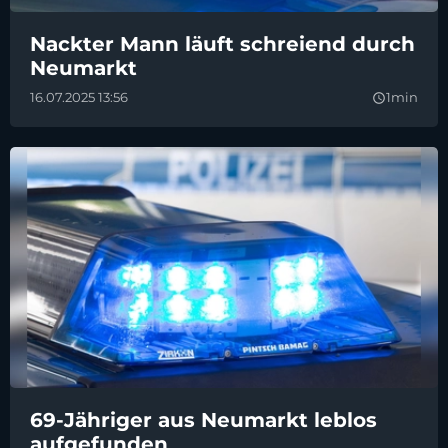
Nackter Mann läuft schreiend durch
Neumarkt
16.07.2025 13:56
1min
query_builder
69-Jähriger aus Neumarkt leblos
aufgefunden