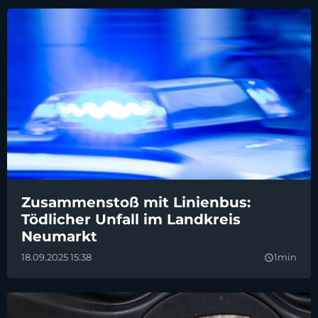
Zusammenstoß mit Linienbus:
Tödlicher Unfall im Landkreis
Neumarkt
18.09.2025 15:38
1min
query_builder