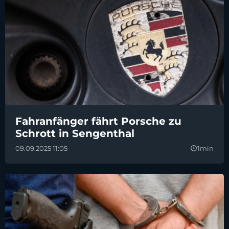
Fahranfänger fährt Porsche zu
Schrott in Sengenthal
09.09.2025 11:05
1min
query_builder