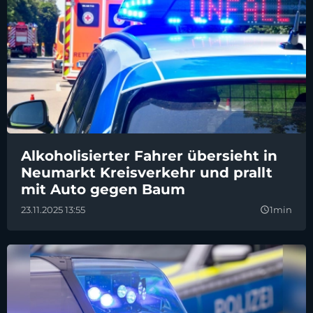
Alkoholisierter Fahrer übersieht in
Neumarkt Kreisverkehr und prallt
mit Auto gegen Baum
23.11.2025 13:55
1min
query_builder