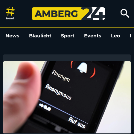
Amberg24
search
News
Blaulicht
Sport
Events
Leo
L