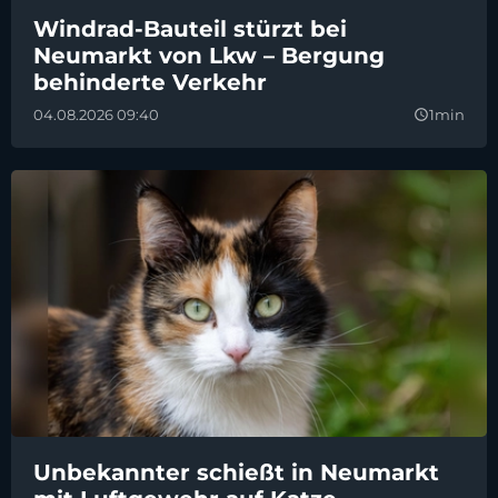
Windrad-Bauteil stürzt bei
Neumarkt von Lkw – Bergung
behinderte Verkehr
04.08.2026 09:40
1min
query_builder
Unbekannter schießt in Neumarkt