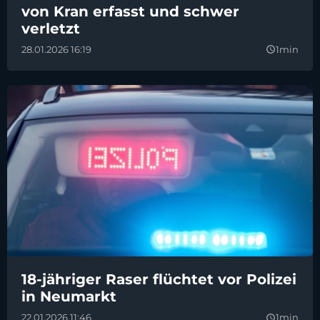
von Kran erfasst und schwer
verletzt
28.01.2026 16:19
1min
query_builder
18-jähriger Raser flüchtet vor Polizei
in Neumarkt
22.01.2026 11:46
1min
query_builder