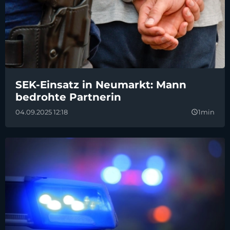
SEK-Einsatz in Neumarkt: Mann
bedrohte Partnerin
04.09.2025 12:18
1min
query_builder