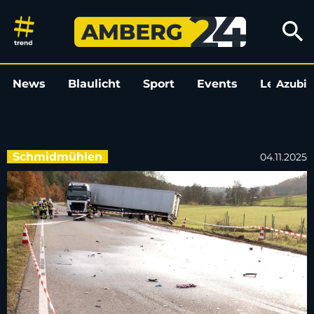
Motorradfahrer (62) stirbt be
search
News
Blaulicht
Sport
Events
Leo
Azubi
L
Schmidmühlen
04.11.2025