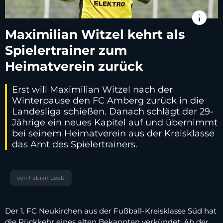
info
Maximilian Witzel kehrt als
Spielertrainer zum
Heimatverein zurück
Erst will Maximilian Witzel nach der
Winterpause den FC Amberg zurück in die
Landesliga schießen. Danach schlägt der 29-
Jährige ein neues Kapitel auf und übernimmt
bei seinem Heimatverein aus der Kreisklasse
das Amt des Spielertrainers.
von Fabian Leeb
Der 1. FC Neukirchen aus der Fußball-Kreisklasse Süd hat
die Rückkehr eines alten Bekannten verkündet: Ab der