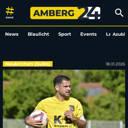
Maximilian Witzel kehrt als Sp
search
News
Blaulicht
Sport
Events
Leo
Azubi
L
Neukirchen (SuRo)
18.01.2026