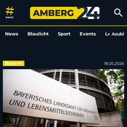
Maus überträgt Krankheit – neu
search
News
Blaulicht
Sport
Events
Leo
Azubi
L
Bayern
18.05.2026