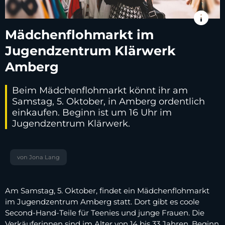
info
Mädchenflohmarkt im
Jugendzentrum Klärwerk
Amberg
Beim Mädchenflohmarkt könnt ihr am
Samstag, 5. Oktober, in Amberg ordentlich
einkaufen. Beginn ist um 16 Uhr im
Jugendzentrum Klärwerk.
von Jona Lang
Am Samstag, 5. Oktober, findet ein Mädchenflohmarkt
im Jugendzentrum Amberg statt. Dort gibt es coole
Second-Hand-Teile für Teenies und junge Frauen. Die
Verkäuferinnen sind im Alter von 14 bis 33 Jahren. Beginn