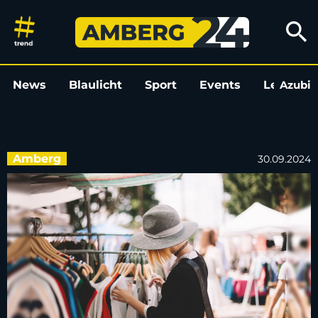
Mädchenflohmarkt im Jugend
search
News
Blaulicht
Sport
Events
Leo
Azubi
L
Amberg
30.09.2024