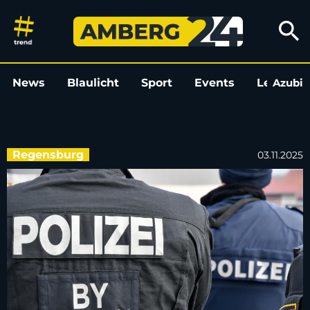
Körperverletzung auf Hallowe
search
News
Blaulicht
Sport
Events
Leo
Azubi
L
Regensburg
03.11.2025