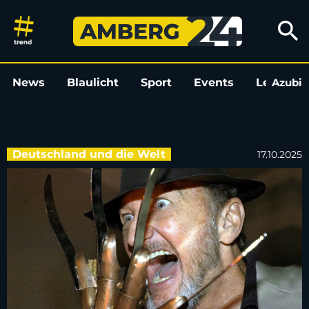
Hollywood-Stern für „Freddy K
search
News
Blaulicht
Sport
Events
Leo
Azubi
L
Deutschland und die Welt
17.10.2025