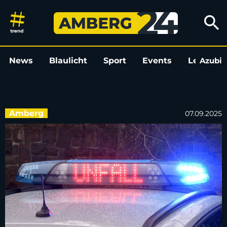
Geparkten Pkw gestreift: Vorb
search
News
Blaulicht
Sport
Events
Leo
Azubi
L
Amberg
07.09.2025