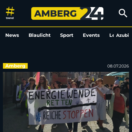
Fridays for Future demonstrie
search
News
Blaulicht
Sport
Events
Leo
Azubi
L
Amberg
08.07.2026