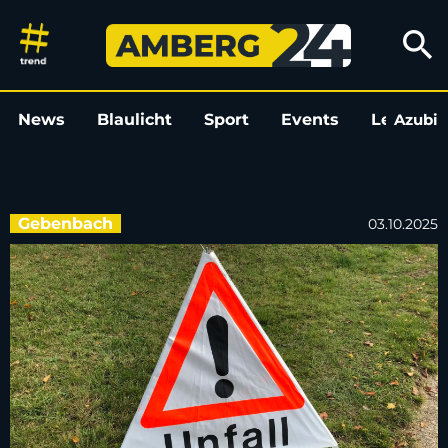
Fahrzeug prallt auf B 14 bei
search
News
Blaulicht
Sport
Events
Leo
Azubi
L
Gebenbach
03.10.2025