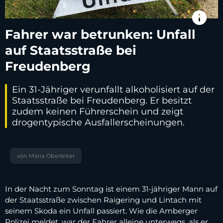
info
Fahrer war betrunken: Unfall
auf Staatsstraße bei
Freudenberg
Ein 31-Jähriger verunfallt alkoholisiert auf der
Staatsstraße bei Freudenberg. Er besitzt
zudem keinen Führerschein und zeigt
drogentypische Ausfallerscheinungen.
von Maria Oberleiter
In der Nacht zum Sonntag ist einem 31-jähriger Mann auf
der Staatsstraße zwischen Raigering und Lintach mit
seinem Skoda ein Unfall passiert. Wie die Amberger
Polizei meldet, war der Fahrer alleine unterwegs, als er