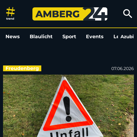
Fahrer war betrunken: Unfall 
search
News
Blaulicht
Sport
Events
Leo
Azubi
L
Freudenberg
07.06.2026