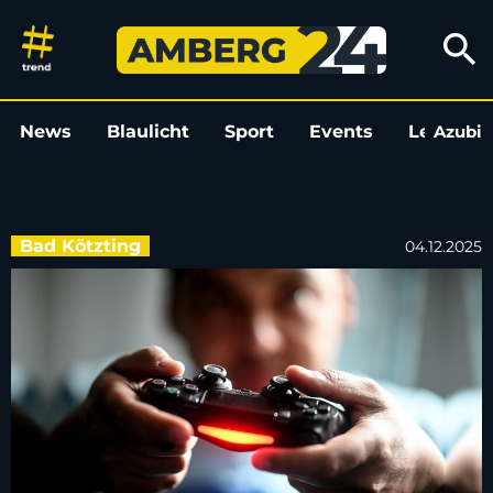
E-Sport-Roadshow in Bad Kötz
search
News
Blaulicht
Sport
Events
Leo
Azubi
L
Bad Kötzting
04.12.2025