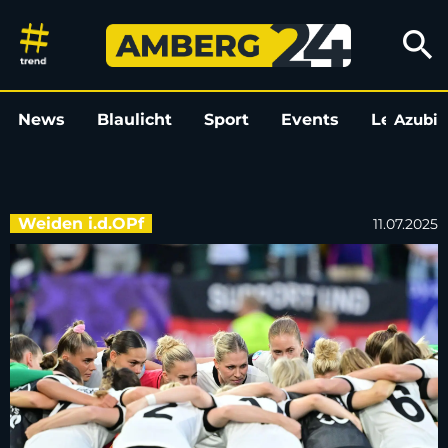
DFB-Frauen mit 17.000 Fans i
search
News
Blaulicht
Sport
Events
Leo
Azubi
L
Weiden i.d.OPf
11.07.2025