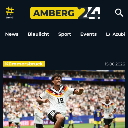
Das WM-Märchen des Nathaniel
search
News
Blaulicht
Sport
Events
Leo
Azubi
L
Kümmersbruck
15.06.2026