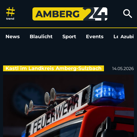
Brand einer Sauna in Kastl: F
search
News
Blaulicht
Sport
Events
Leo
Azubi
L
Kastl im Landkreis Amberg-Sulzbach
14.05.2026