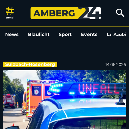
Autofahrer übersieht Radfahre
search
News
Blaulicht
Sport
Events
Leo
Azubi
L
Sulzbach-Rosenberg
14.06.2026