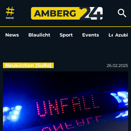
Autofahrer kracht nach missg
search
News
Blaulicht
Sport
Events
Leo
Azubi
L
Neukirchen (SuRo)
26.02.2025