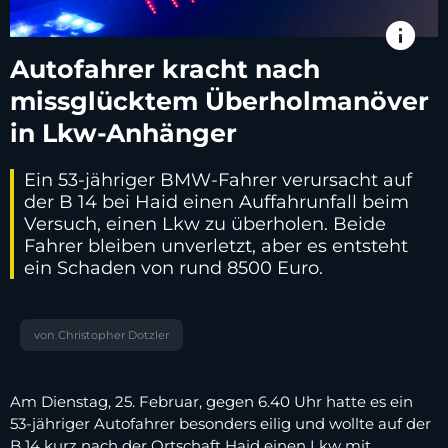
info
Autofahrer kracht nach
missglücktem Überholmanöver
in Lkw-Anhänger
Ein 53-jähriger BMW-Fahrer verursacht auf
der B 14 bei Haid einen Auffahrunfall beim
Versuch, einen Lkw zu überholen. Beide
Fahrer bleiben unverletzt, aber es entsteht
ein Schaden von rund 8500 Euro.
von Christopher Dotzler
Am Dienstag, 25. Februar, gegen 6.40 Uhr hatte es ein
53-jähriger Autofahrer besonders eilig und wollte auf der
B 14 kurz nach der Ortschaft Haid einen Lkw mit