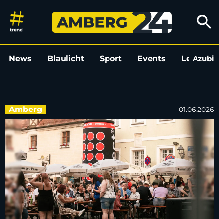
Altstadtfest Amberg: Das läuf
search
News
Blaulicht
Sport
Events
Leo
Azubi
L
Amberg
01.06.2026