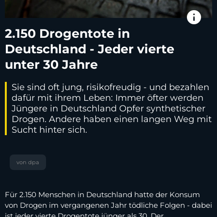
info
2.150 Drogentote in
Deutschland - Jeder vierte
unter 30 Jahre
Sie sind oft jung, risikofreudig - und bezahlen
dafür mit ihrem Leben: Immer öfter werden
Jüngere in Deutschland Opfer synthetischer
Drogen. Andere haben einen langen Weg mit
Sucht hinter sich.
von dpa
Für 2.150 Menschen in Deutschland hatte der Konsum
von Drogen im vergangenen Jahr tödliche Folgen - dabei
ist jeder vierte Drogentote jünger als 30. Der