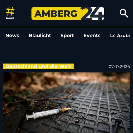
2.150 Drogentote in Deutschlan
search
News
Blaulicht
Sport
Events
Leo
Azubi
L
Deutschland und die Welt
07.07.2026