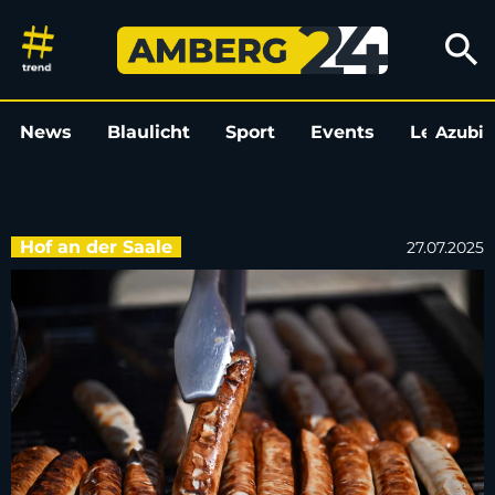
18-Jähriger ruft Polizei wegen
search
News
Blaulicht
Sport
Events
Leo
Azubi
L
Hof an der Saale
27.07.2025